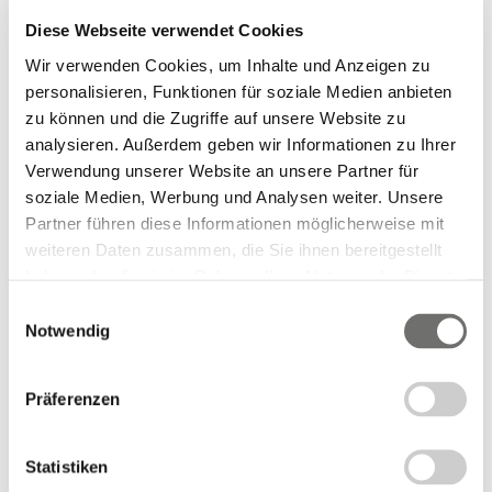
Diese Webseite verwendet Cookies
Wir verwenden Cookies, um Inhalte und Anzeigen zu
personalisieren, Funktionen für soziale Medien anbieten
zu können und die Zugriffe auf unsere Website zu
analysieren. Außerdem geben wir Informationen zu Ihrer
Verwendung unserer Website an unsere Partner für
soziale Medien, Werbung und Analysen weiter. Unsere
Partner führen diese Informationen möglicherweise mit
weiteren Daten zusammen, die Sie ihnen bereitgestellt
Wasser ist unser wertvollstes Lebensmittel.
haben oder die sie im Rahmen Ihrer Nutzung der Dienste
Vorrangig gilt es, durch gesetzliche
gesammelt haben.
Einwilligungsauswahl
Umweltbestimmungen, Vorschriften (WHG) und
Notwendig
Eigenkontrollverordnungen einzelner
Bundesländer, dieses zu schützen.
Präferenzen
Fräsroboter
Statistiken