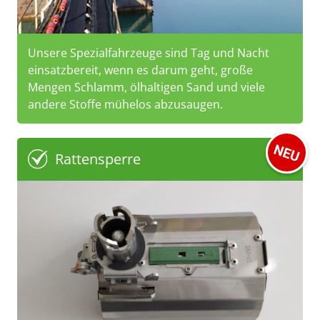
Unsere Spezialfahrzeuge sind Tag und Nacht
einsatzbereit, wenn es darum geht, große
Mengen Schlamm, ölhaltigen Sand und viele
andere Stoffe mühelos abzusaugen.
Rattensperre