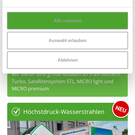
Alle zulassen
Auswahl erlauben
Ablehnen
Wir bieten eine große Auswahl an Fräsrobotern:
Turbo, Satellitensystem STL, MICRO light und
MICRO premium
Höchstdruck-Wasserstrahlen