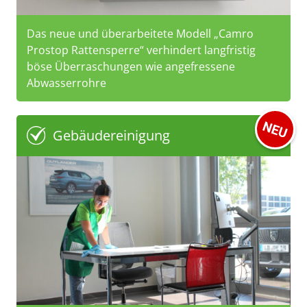
Das neue und überarbeitete Modell „Camro
Prostop Rattensperre“ verhindert langfristig
böse Überraschungen wie angefressene
Abwasserrohre
Gebäudereinigung