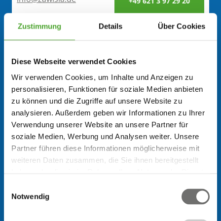
+49 621 3 97 29 20
Zustimmung
Details
Über Cookies
Filiale
Diese Webseite verwendet Cookies
Pforzheim
+49 7231 42 88 84
Wir verwenden Cookies, um Inhalte und Anzeigen zu
info@zawisla.de
personalisieren, Funktionen für soziale Medien anbieten
zu können und die Zugriffe auf unsere Website zu
analysieren. Außerdem geben wir Informationen zu Ihrer
Verwendung unserer Website an unsere Partner für
Offenburg
soziale Medien, Werbung und Analysen weiter. Unsere
info@zawisla.de
+49 781 6 39 28 28
Partner führen diese Informationen möglicherweise mit
weiteren Daten zusammen, die Sie ihnen bereitgestellt
haben oder die sie im Rahmen Ihrer Nutzung der Dienste
gesammelt haben.
Einwilligungsauswahl
Notwendig
Rastatt
info@zawisla.de
+49 7222 1 58 84 34