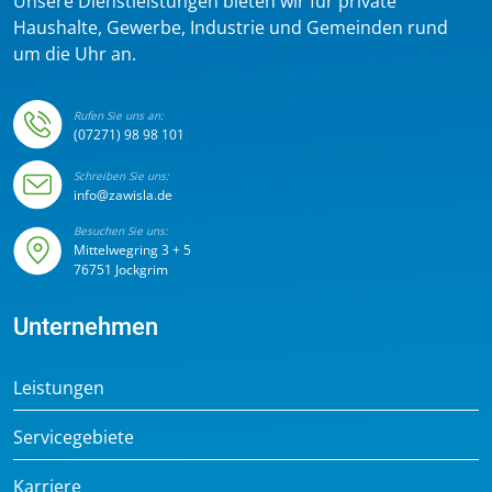
Unsere Dienstleistungen bieten wir für private
Haushalte, Gewerbe, Industrie und Gemeinden rund
um die Uhr an.
Rufen Sie uns an:
(07271) 98 98 101
Schreiben Sie uns:
info@zawisla.de
Besuchen Sie uns:
Mittelwegring 3 + 5
76751 Jockgrim
Unternehmen
Leistungen
Servicegebiete
Karriere