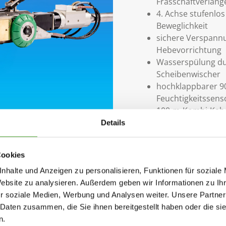
Frässchaftverläng
4. Achse stufenlo
Beweglichkeit
sichere Verspannu
Hebevorrichtung
Wasserspülung du
Scheibenwischer
hochklappbarer 90
Feuchtigkeitssens
100-m-Kombi-Kabel
Betrieb über Akku
Details
Fremdeinspeisun
Steuerung über Be
Cookies
erweiterbar bis D
nhalte und Anzeigen zu personalisieren, Funktionen für soziale
Website zu analysieren. Außerdem geben wir Informationen zu I
r soziale Medien, Werbung und Analysen weiter. Unsere Partner
 Daten zusammen, die Sie ihnen bereitgestellt haben oder die s
n.