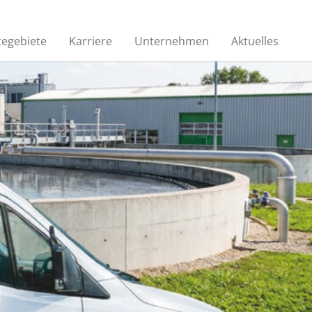
cegebiete
Karriere
Unternehmen
Aktuelles
Kanalinspektion
ein
Regelmäßige Inspektionen zur
en
Lokalisierung von Schäden
n
Auskleidungsverfahren
Zur Behandlung von
nzten
mineralölhaltigem Abwasser oder
als Rückhalteeinrichtungen
STREET TO HOME®
Ein völlig neues Verfahren zur
grabenlosen
Hausanschlusssanierung aus dem
hr als
Bereich Rohr- und Kanalsanierung.