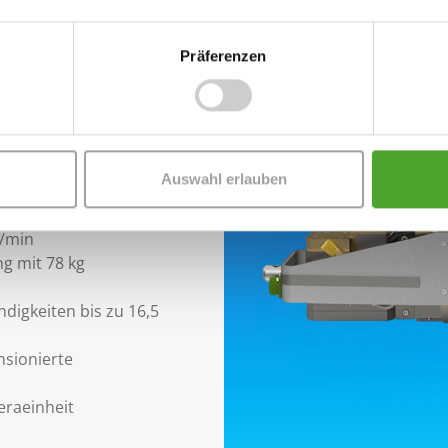
n DN 250 bis 800
 für große
Präferenzen
rfahrweg von bis zu 140
 und präzise
Auswahl erlauben
rieb mit 140 bar und
U/min
g mit 78 kg
ndigkeiten bis zu 16,5
nsionierte
eraeinheit