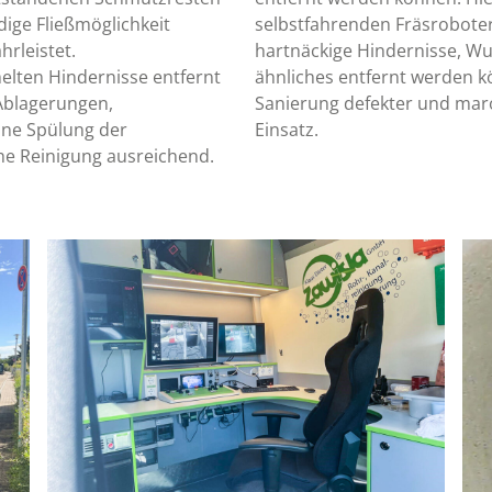
ndige Fließmöglichkeit
selbstfahrenden Fräsroboter
rleistet.
hartnäckige Hindernisse, W
lten Hindernisse entfernt
ähnliches entfernt werden k
Ablagerungen,
Sanierung defekter und maro
eine Spülung der
Einsatz.
he Reinigung ausreichend.