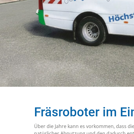
Industriereinigung
En
Im industriellen Reinigungsbereich
Unse
ist es besonders wichtig, die
und 
Aufgaben wirtschaftlich und
termingerecht abzuwickeln
Fräsroboter im Ei
Über die Jahre kann es vorkommen, dass di
natürlicher Abnutzung und den dadurch e