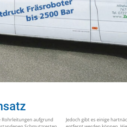
tsorgung
Rattensperre
re Spezialfahrzeuge sind Tag
Wir sichern Ihre Kanalisatio
Nacht einsatzbereit
Ratten und verlängern die
Lebensdauer des Abwasserk
nsatz
e Rohrleitungen aufgrund
Jedoch gibt es einige hartnä
ntstandenen Schmutzresten
entfernt werden können. H