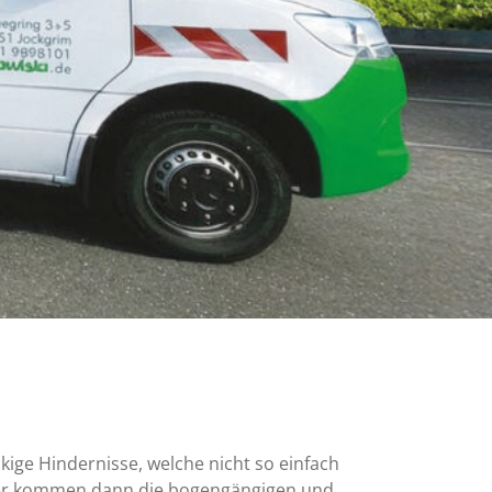
Gebäudereinigung
n vor
Saubere und gepflegte Gebäude
sind die Grundlage für einen
anals
positiven ersten Eindruck.
ckige Hindernisse, welche nicht so einfach
ier kommen dann die bogengängigen und