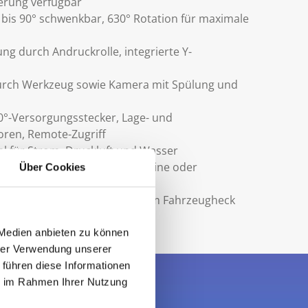
erung verfügbar
s bis 90° schwenkbar, 630° Rotation für maximale
ng durch Andruckrolle, integrierte Y-
rch Werkzeug sowie Kamera mit Spülung und
°-Versorgungsstecker, Lage- und
oren, Remote-Zugriff
 für Strom, Druckluft und Wasser
, Generator, Zusatzlichtmaschine oder
Über Cookies
g
dienpult mit Joystick oder vom Fahrzeugheck
N 400
 Medien anbieten zu können
hrer Verwendung unserer
 führen diese Informationen
ie im Rahmen Ihrer Nutzung