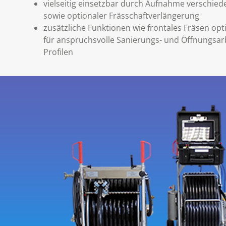
vielseitig einsetzbar durch Aufnahme verschie
sowie optionaler Frässchaftverlängerung
zusätzliche Funktionen wie frontales Fräsen opti
für anspruchsvolle Sanierungs- und Öffnungsar
Profilen