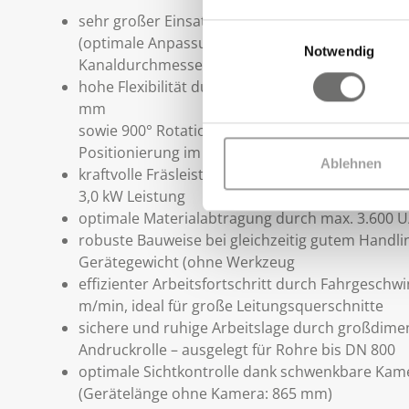
sehr großer Einsatzbereich in Rohrleitungen vo
Einwilligungsauswahl
(optimale Anpassung durch stabile Andruckrolle
Notwendig
Kanaldurchmesser)
hohe Flexibilität durch erweiterten Fräskopf-Ve
mm
sowie 900° Rotation für maximale Beweglichkeit
Positionierung im Rohr
Ablehnen
kraftvolle Fräsleistung durch hydraulischen Ant
3,0 kW Leistung
optimale Materialabtragung durch max. 3.600 
robuste Bauweise bei gleichzeitig gutem Handlin
Gerätegewicht (ohne Werkzeug
effizienter Arbeitsfortschritt durch Fahrgeschwi
m/min, ideal für große Leitungsquerschnitte
sichere und ruhige Arbeitslage durch großdime
Andruckrolle – ausgelegt für Rohre bis DN 800
optimale Sichtkontrolle dank schwenkbare Kam
(Gerätelänge ohne Kamera: 865 mm)