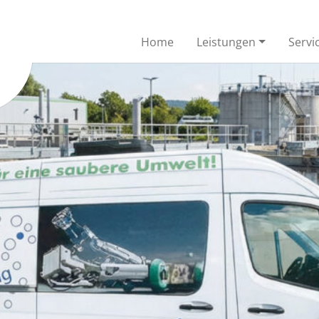
Home
Leistungen
Servi
Inspektion
Kanalreinigung
verschiedenen Mini-Farb-TV-
Die Kanalisation ermöglicht 
agen werden Schäden
gesundes und urbanes Leb
gestellt
ovationsverfahren
Kanalreparatur offe
bitResin
Je nach Schadensbild ist die
Behebung der örtlich begre
hichtung und Auskleidung von
Schäden oft unumgänglich
utzwasserleitungen mit
0-200.
sroboter
Höchstdruck-
Wasserstrahlen
bieten eine große Auswahl an
robotern
Wir haben im Bereich
Höchstdrucktechnik weit me
30 Jahre Erfahrung