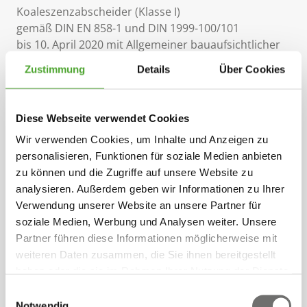
Koaleszenzabscheider (Klasse I)
gemäß DIN EN 858-1 und DIN 1999-100/101
bis 10. April 2020 mit Allgemeiner bauaufsichtlicher
Zulassung Z-54.3-537
Zustimmung
Details
Über Cookies
Seit 11. April 2020 mit Allgemeiner
Bauartgenehmigung Z-83.8-52 als Anlage zur
Diese Webseite verwendet Cookies
Begrenzung von Kohlenwasserstoffen in
Wir verwenden Cookies, um Inhalte und Anzeigen zu
mineralölhaltigen Abwässern mit Anteilen an
personalisieren, Funktionen für soziale Medien anbieten
Biodiesel, Bioheizöl und Ethanol – System A
zu können und die Zugriffe auf unsere Website zu
analysieren. Außerdem geben wir Informationen zu Ihrer
Einfach und robust für minimalen Aufwand
Verwendung unserer Website an unsere Partner für
Der LPA vereint den Schlammfang,
soziale Medien, Werbung und Analysen weiter. Unsere
Koaleszenzabscheider und optional die
Partner führen diese Informationen möglicherweise mit
Probenahmestelle kompakt in einem Tank. Durch die
weiteren Daten zusammen, die Sie ihnen bereitgestellt
Kugelform des Behälters ergibt sich eine optimale
haben oder die sie im Rahmen Ihrer Nutzung der Dienste
Strömungsführung, wodurch der Koaleszenzeinsatz
gesammelt haben.
bis zur Nenngröße 15 filterlos ausgeführt wird.
Einwilligungsauswahl
Notwendig