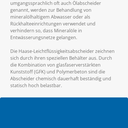
umgangssprachlich oft auch Ölabscheider
genannt, werden zur Behandlung von
mineralölhaltigem Abwasser oder als
Rückhalteeinrichtungen verwendet und
verhindern so, dass Mineralöle in
Entwässerungsnetze gelangen.
Die Haase-Leichtflüssigkeitsabscheider zeichnen
sich durch ihren speziellen Behälter aus. Durch
die Kombination von glasfaserverstärkten
Kunststoff (GFK) und Polymerbeton sind die
Abscheider chemisch dauerhaft beständig und
statisch hoch belastbar.