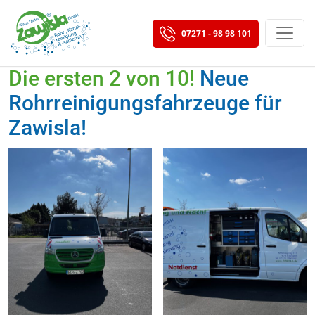
07271 - 98 98 101
Die ersten 2
von 10!
Neue
Rohrreinigungsfahrzeuge für
Zawisla!