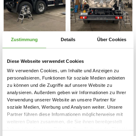
Die Firma Zawisla
kauft neues
Zustimmung
Details
Über Cookies
Saug- und Spülfahrzeug für die
Tunnel- und
Diese Webseite verwendet Cookies
Wir verwenden Cookies, um Inhalte und Anzeigen zu
Tiefgaragenreinigung
personalisieren, Funktionen für soziale Medien anbieten
Ein weiteres Saug- und Spülfahrzeug wurde von der
zu können und die Zugriffe auf unsere Website zu
Firma Zawisla erworben. Hierbei handelt es sich um ein
analysieren. Außerdem geben wir Informationen zu Ihrer
Saug- und Spülfahrzeug, welches speziell für den
Verwendung unserer Website an unsere Partner für
Einsatz in Tunneln oder Tiefgaragen zu deren Reinigung
soziale Medien, Werbung und Analysen weiter. Unsere
konzipiert wurde.
Partner führen diese Informationen möglicherweise mit
weiteren Daten zusammen, die Sie ihnen bereitgestellt
haben oder die sie im Rahmen Ihrer Nutzung der Dienste