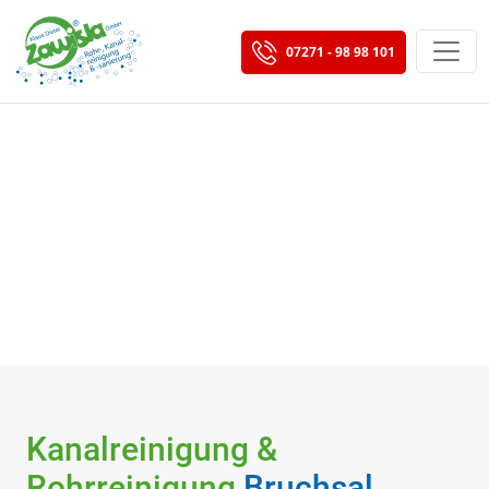
07271 - 98 98 101
Kanal
reinigung
&
Rohrreinigung
Bruchsal