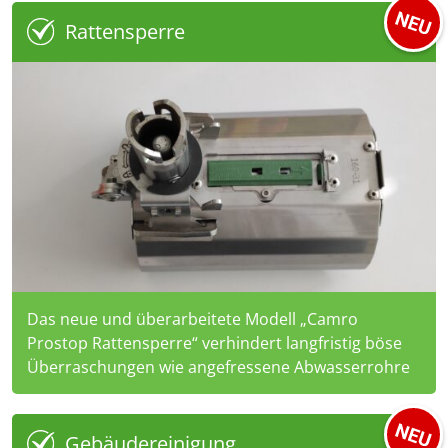
Rattensperre
Das neue und überarbeitete Modell „Camro
Prostop Rattensperre“ verhindert langfristig böse
Überraschungen wie angefressene Abwasserrohre
Gebäudereinigung