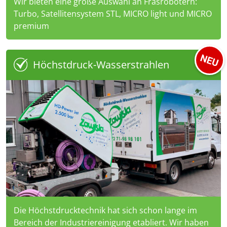
Wir bieten eine große Auswahl an Fräsrobotern:
Turbo, Satellitensystem STL, MICRO light und MICRO
premium
Höchstdruck-Wasserstrahlen
Die Höchstdrucktechnik hat sich schon lange im
Bereich der Industriereinigung etabliert. Wir haben