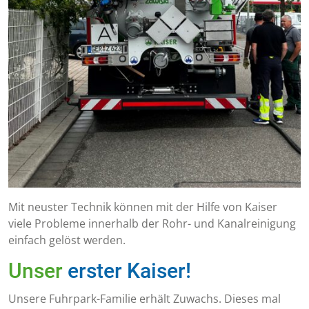
Mit neuster Technik können mit der Hilfe von Kaiser
viele Probleme innerhalb der Rohr- und Kanalreinigung
einfach gelöst werden.
Unser
erster Kaiser!
Unsere Fuhrpark-Familie erhält Zuwachs. Dieses mal