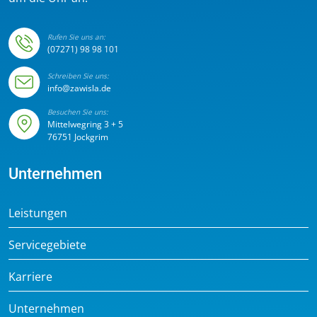
Rufen Sie uns an:
(07271) 98 98 101
Schreiben Sie uns:
info@zawisla.de
Besuchen Sie uns:
Mittelwegring 3 + 5
76751 Jockgrim
Unternehmen
Leistungen
Servicegebiete
Karriere
Unternehmen