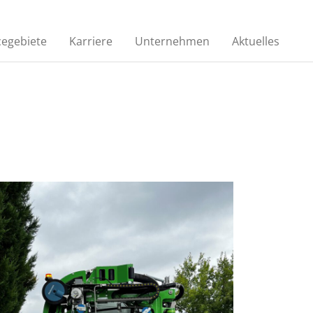
cegebiete
Karriere
Unternehmen
Aktuelles
Kanalinspektion
ein
Regelmäßige Inspektionen zur
en
Lokalisierung von Schäden
n
Auskleidungsverfahren
Zur Behandlung von
nzten
mineralölhaltigem Abwasser oder
als Rückhalteeinrichtungen
STREET TO HOME®
Ein völlig neues Verfahren zur
grabenlosen
Hausanschlusssanierung aus dem
hr als
Bereich Rohr- und Kanalsanierung.