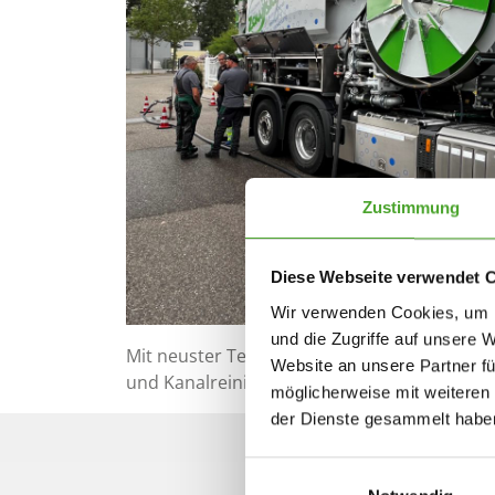
Industriereinigung
En
Im industriellen Reinigungsbereich
Unse
ist es besonders wichtig, die
und 
Aufgaben wirtschaftlich und
termingerecht abzuwickeln
Zustimmung
Diese Webseite verwendet 
Wir verwenden Cookies, um I
und die Zugriffe auf unsere 
Mit neuster Technik können mit der Hilfe vo
Website an unsere Partner fü
und Kanalreinigung einfach gelöst werden.
möglicherweise mit weiteren
der Dienste gesammelt habe
Einwilligungsauswahl