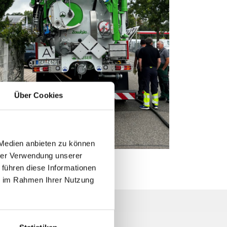
Gebäudereinigung
n vor
Saubere und gepflegte Gebäude
sind die Grundlage für einen
anals
positiven ersten Eindruck.
Über Cookies
 Medien anbieten zu können
hrer Verwendung unserer
 führen diese Informationen
ie im Rahmen Ihrer Nutzung