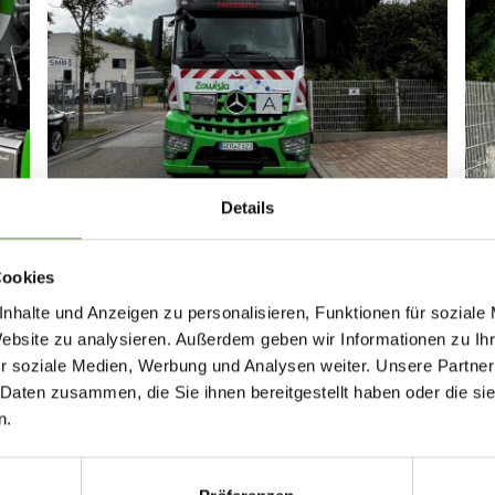
tsorgung
Rattensperre
re Spezialfahrzeuge sind Tag
Wir sichern Ihre Kanalisatio
Nacht einsatzbereit
Ratten und verlängern die
Lebensdauer des Abwasserk
Details
Cookies
nhalte und Anzeigen zu personalisieren, Funktionen für soziale
Website zu analysieren. Außerdem geben wir Informationen zu I
n Kaiser viele Probleme innerhalb der Rohr-
r soziale Medien, Werbung und Analysen weiter. Unsere Partner
 Daten zusammen, die Sie ihnen bereitgestellt haben oder die s
n.