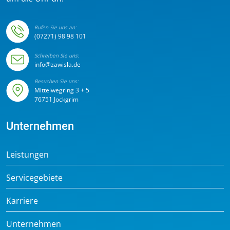
Rufen Sie uns an:
(07271) 98 98 101
Schreiben Sie uns:
info@zawisla.de
Besuchen Sie uns:
Mittelwegring 3 + 5
76751 Jockgrim
Unternehmen
Leistungen
Servicegebiete
Karriere
Unternehmen