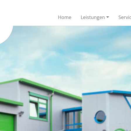
Home
Leistungen
Servi
Inspektion
Kanalreinigung
verschiedenen Mini-Farb-TV-
Die Kanalisation ermöglicht 
agen werden Schäden
gesundes und urbanes Leb
gestellt
ovationsverfahren
Kanalreparatur offe
bitResin
Je nach Schadensbild ist die
Behebung der örtlich begre
hichtung und Auskleidung von
Schäden oft unumgänglich
utzwasserleitungen mit
0-200.
sroboter
Höchstdruck-
Wasserstrahlen
bieten eine große Auswahl an
robotern
Wir haben im Bereich
Höchstdrucktechnik weit me
30 Jahre Erfahrung