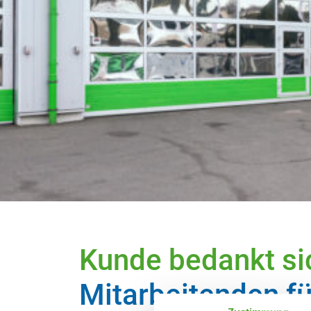
Industriereinigung
En
Im industriellen Reinigungsbereich
Unse
ist es besonders wichtig, die
und 
Aufgaben wirtschaftlich und
termingerecht abzuwickeln
Kunde bedankt si
Mitarbeitenden f