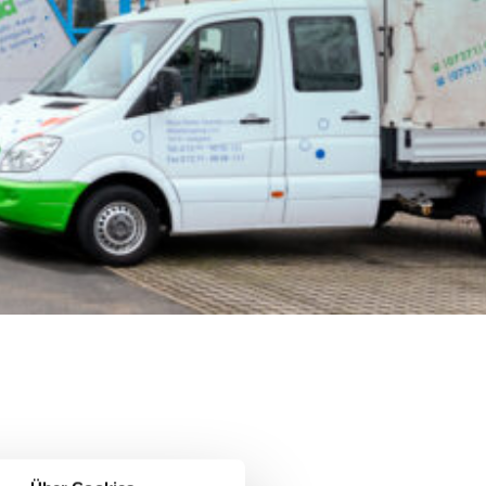
Gebäudereinigung
n vor
Saubere und gepflegte Gebäude
sind die Grundlage für einen
anals
positiven ersten Eindruck.