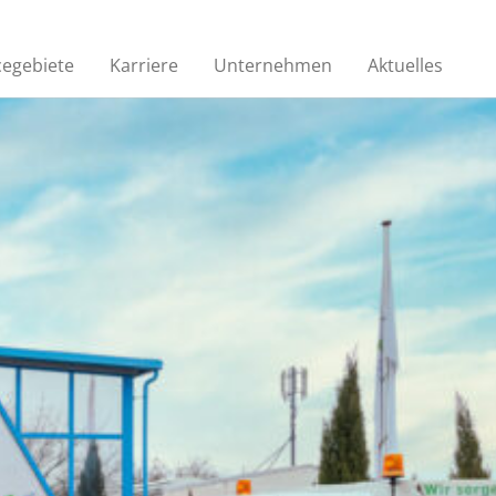
cegebiete
Karriere
Unternehmen
Aktuelles
Kanalinspektion
ein
Regelmäßige Inspektionen zur
en
Lokalisierung von Schäden
n
Auskleidungsverfahren
Zur Behandlung von
nzten
mineralölhaltigem Abwasser oder
als Rückhalteeinrichtungen
STREET TO HOME®
Ein völlig neues Verfahren zur
grabenlosen
Hausanschlusssanierung aus dem
hr als
Bereich Rohr- und Kanalsanierung.