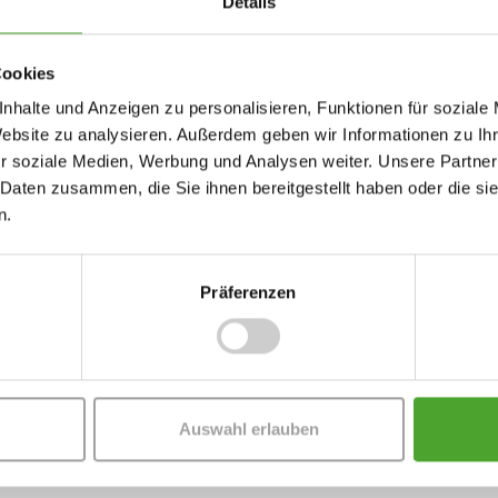
Details
Cookies
it positivem Feedback an uns gewandt.
nhalte und Anzeigen zu personalisieren, Funktionen für soziale
erteams – fachlich super, ruhig und dennoch
Website zu analysieren. Außerdem geben wir Informationen zu I
 sehr freundlich und kompetent.“
r soziale Medien, Werbung und Analysen weiter. Unsere Partner
 Daten zusammen, die Sie ihnen bereitgestellt haben oder die s
 angenehme Zusammenarbeit: „Wir haben viel
n.
einem Tag.“
Präferenzen
elobt: „Es tut gut zu wissen, dass es so
hsvoller Rahmenbedingungen erfolgreich von
Auswahl erlauben