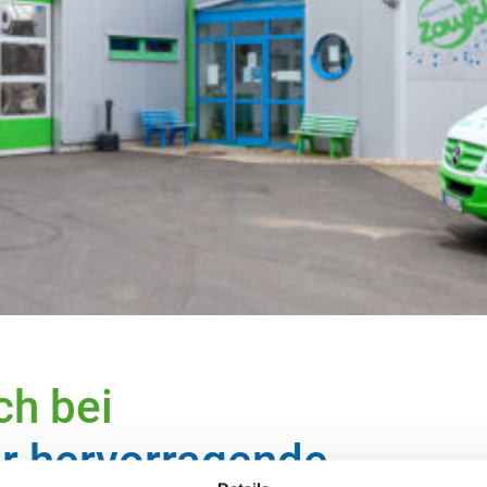
tsorgung
Rattensperre
re Spezialfahrzeuge sind Tag
Wir sichern Ihre Kanalisatio
Nacht einsatzbereit
Ratten und verlängern die
Lebensdauer des Abwasserk
ch bei
ür hervorragende