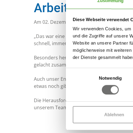
Zustimmung
Arbeit
Diese Webseite verwendet 
Am 02. Dezember 2025 hat sich ein Kunde m
Wir verwenden Cookies, um I
„Das war eine klasse Arbeit Ihres Mitarbeit
und die Zugriffe auf unsere 
schnell, immer auf die Ausrüstung geachtet,
Website an unsere Partner fü
möglicherweise mit weiteren
Besonders hervorhob der Kunde zudem die
der Dienste gesammelt habe
gelacht zusammen und auch viel bewegt an 
Einwilligungsauswahl
Notwendig
Auch unser Engagement wurde ausdrücklich g
etwas noch gibt bei einem Dienstleister!“
Die Herausforderung konnte trotz anspruc
unserem Team gelöst werden.
Ablehnen