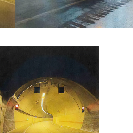
Gebäudereinigung
n vor
Saubere und gepflegte Gebäude
sind die Grundlage für einen
anals
positiven ersten Eindruck.