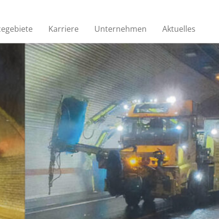
cegebiete
Karriere
Unternehmen
Aktuelles
Kanalinspektion
ein
Regelmäßige Inspektionen zur
en
Lokalisierung von Schäden
n
Auskleidungsverfahren
Zur Behandlung von
nzten
mineralölhaltigem Abwasser oder
als Rückhalteeinrichtungen
STREET TO HOME®
Ein völlig neues Verfahren zur
grabenlosen
Hausanschlusssanierung aus dem
hr als
Bereich Rohr- und Kanalsanierung.