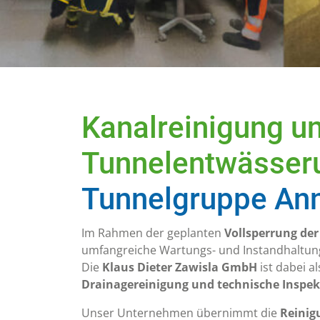
Industriereinigung
En
Im industriellen Reinigungsbereich
Unse
ist es besonders wichtig, die
und 
Aufgaben wirtschaftlich und
termingerecht abzuwickeln
Kanalreinigung un
Tunnelentwässer
Tunnelgruppe Ann
Im Rahmen der geplanten
Vollsperrung der
umfangreiche Wartungs- und Instandhaltung
Die
Klaus Dieter Zawisla GmbH
ist dabei 
Drainagereinigung und technische Inspe
Unser Unternehmen übernimmt die
Reinig