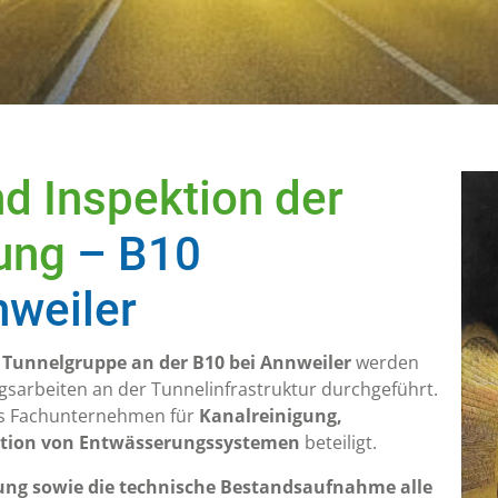
tsorgung
Rattensperre
re Spezialfahrzeuge sind Tag
Wir sichern Ihre Kanalisatio
Nacht einsatzbereit
Ratten und verlängern die
Lebensdauer des Abwasserk
d Inspektion der
ung
– B10
weiler
 Tunnelgruppe an der B10 bei Annweiler
werden
sarbeiten an der Tunnelinfrastruktur durchgeführt.
als Fachunternehmen für
Kanalreinigung,
ktion von Entwässerungssystemen
beteiligt.
ung sowie die technische Bestandsaufnahme alle