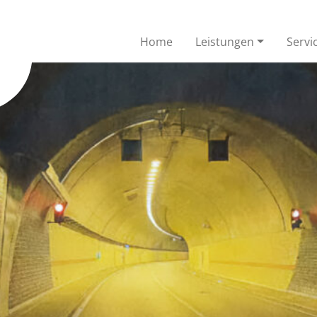
Home
Leistungen
Servi
Inspektion
Kanalreinigung
verschiedenen Mini-Farb-TV-
Die Kanalisation ermöglicht 
agen werden Schäden
gesundes und urbanes Leb
gestellt
ovationsverfahren
Kanalreparatur offe
bitResin
Je nach Schadensbild ist die
Behebung der örtlich begre
hichtung und Auskleidung von
Schäden oft unumgänglich
utzwasserleitungen mit
0-200.
sroboter
Höchstdruck-
Wasserstrahlen
bieten eine große Auswahl an
robotern
Wir haben im Bereich
Höchstdrucktechnik weit me
30 Jahre Erfahrung