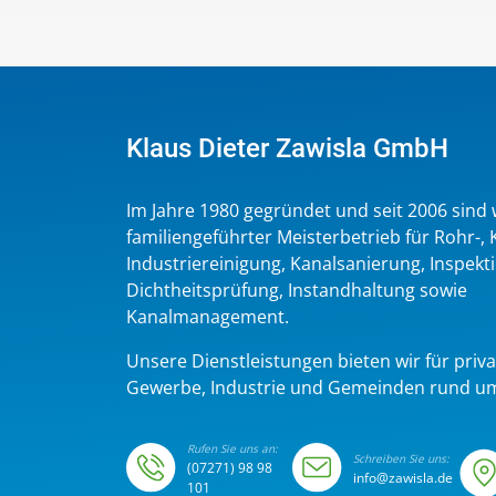
Klaus Dieter Zawisla GmbH
Im Jahre 1980 gegründet und seit 2006 sind w
familiengeführter Meisterbetrieb für Rohr-, 
Industriereinigung, Kanalsanierung, Inspekt
Dichtheitsprüfung, Instandhaltung sowie
Kanalmanagement.
Unsere Dienstleistungen bieten wir für priv
Gewerbe, Industrie und Gemeinden rund um
Rufen Sie uns an:
Schreiben Sie uns:
(07271) 98 98
info@zawisla.de
101